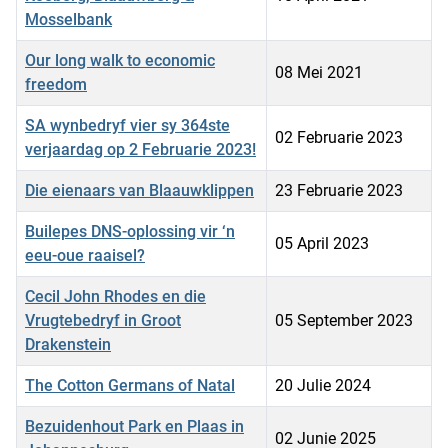
Mosselbank
Our long walk to economic
08 Mei 2021
freedom
SA wynbedryf vier sy 364ste
02 Februarie 2023
verjaardag op 2 Februarie 2023!
Die eienaars van Blaauwklippen
23 Februarie 2023
Builepes DNS-oplossing vir ‘n
05 April 2023
eeu-oue raaisel?
Cecil John Rhodes en die
Vrugtebedryf in Groot
05 September 2023
Drakenstein
The Cotton Germans of Natal
20 Julie 2024
Bezuidenhout Park en Plaas in
02 Junie 2025