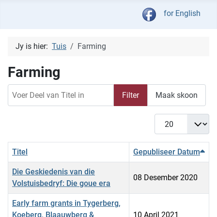
Kies jou taal
for English
Jy is hier:
Tuis
Farming
Farming
Voer Deel van Titel in
Filter
Maak skoon
Vertoon #
Titel
Gepubliseer Datum
Die Geskiedenis van die
08 Desember 2020
Volstuisbedryf: Die goue era
Early farm grants in Tygerberg,
Koeberg, Blaauwberg &
10 April 2021