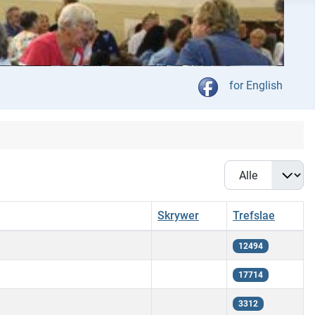
Kies jou taal
for English
Vertoon #
Skrywer
Trefslae
12494
17714
3312