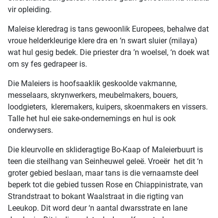
vir opleiding.
Maleise kleredrag is tans gewoonlik Europees, behalwe dat
vroue helderkleurige klere dra en ‘n swart sluier (milaya)
wat hul gesig bedek. Die priester dra ’n woelsel, ‘n doek wat
om sy fes gedrapeer is.
Die Maleiers is hoofsaaklik geskoolde vakmanne,
messelaars, skrynwerkers, meubelmakers, bouers,
loodgieters, kleremakers, kuipers, skoenmakers en vissers.
Talle het hul eie sake-ondernemings en hul is ook
onderwysers.
Die kleurvolle en sklideragtige Bo-Kaap of Maleierbuurt is
teen die steilhang van Seinheuwel geleë. Vroeër het dit ‘n
groter gebied beslaan, maar tans is die vernaamste deel
beperk tot die gebied tussen Rose en Chiappinistrate, van
Strandstraat to bokant Waalstraat in die rigting van
Leeukop. Dit word deur ‘n aantal dwarsstrate en lane