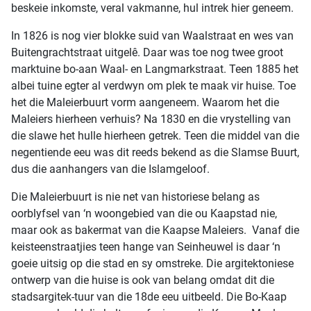
beskeie inkomste, veral vakmanne, hul intrek hier geneem.
In 1826 is nog vier blokke suid van Waalstraat en wes van
Buitengrachtstraat uitgelê. Daar was toe nog twee groot
marktuine bo-aan Waal- en Langmarkstraat. Teen 1885 het
albei tuine egter al verdwyn om plek te maak vir huise. Toe
het die Maleierbuurt vorm aangeneem. Waarom het die
Maleiers hierheen verhuis? Na 1830 en die vrystelling van
die slawe het hulle hierheen getrek. Teen die middel van die
negentiende eeu was dit reeds bekend as die Slamse Buurt,
dus die aanhangers van die Islamgeloof.
Die Maleierbuurt is nie net van historiese belang as
oorblyfsel van ‘n woongebied van die ou Kaapstad nie,
maar ook as bakermat van die Kaapse Maleiers. Vanaf die
keisteenstraatjies teen hange van Seinheuwel is daar ‘n
goeie uitsig op die stad en sy omstreke. Die argitektoniese
ontwerp van die huise is ook van belang omdat dit die
stadsargitek-tuur van die 18de eeu uitbeeld. Die Bo-Kaap