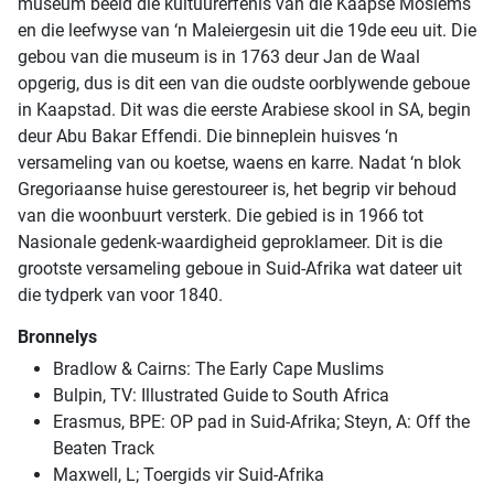
museum beeld die kultuurerfenis van die Kaapse Moslems
en die leefwyse van ‘n Maleiergesin uit die 19de eeu uit. Die
gebou van die museum is in 1763 deur Jan de Waal
opgerig, dus is dit een van die oudste oorblywende geboue
in Kaapstad. Dit was die eerste Arabiese skool in SA, begin
deur Abu Bakar Effendi. Die binneplein huisves ‘n
versameling van ou koetse, waens en karre. Nadat ‘n blok
Gregoriaanse huise gerestoureer is, het begrip vir behoud
van die woonbuurt versterk. Die gebied is in 1966 tot
Nasionale gedenk-waardigheid geproklameer. Dit is die
grootste versameling geboue in Suid-Afrika wat dateer uit
die tydperk van voor 1840.
Bronnelys
Bradlow & Cairns: The Early Cape Muslims
Bulpin, TV: Illustrated Guide to South Africa
Erasmus, BPE: OP pad in Suid-Afrika; Steyn, A: Off the
Beaten Track
Maxwell, L; Toergids vir Suid-Afrika