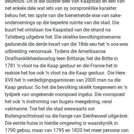
deurkruis. Dit is die oudste deel van Kaapstad en een van
net enkele dele wat iets van sy oorspronklike karakter
behou het, ten spyte van die toenemende eise van sake-
ondernemings op die beperkte ruimte van die stad. Die
buurt het ontstaan toe Kaapstad van die strand na
Tafelberg uitgebrei het. Die skielike bevolkingstoename
gedurende die derde kwart van die 18de eeu het ‘n oos-wes
uitbreiding veroorsaak. Tydens die Amerikaanse
Onafhanklikheidsoorlog teen Brittanje, het die Britte in
1781 ‘n vloot na die Kaap gestuur en die Franse het in
reaksie het toe ook ‘n vloot na die Kaap gestuur. Die Here
XVII het ‘n verdedigingsgarnisoen van 2000 man na die
Kaap gestuur. So het die bevolking skielik toegeneem en ‘n
tydperk van ongekende voorspoed ingelui. Die voorspoed
het ook ‘n instroming van bugers meegebring, veral
vakmanne. Toe het die stad weswaarts oor
Buitengrachtstraat na die hange van Seinheuwel uitge-brei.
Die eerste huise in hierdie omgewing is waarskynlik in
1790 gebou, maar van 1795 en 1820 het meer persone van