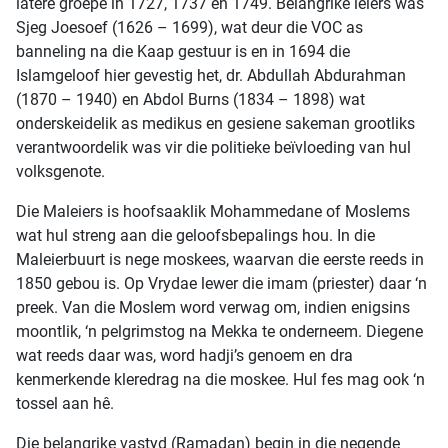
latere groepe in 1727, 1737 en 1749. Belangrike leiers was
Sjeg Joesoef (1626 – 1699), wat deur die VOC as
banneling na die Kaap gestuur is en in 1694 die
Islamgeloof hier gevestig het, dr. Abdullah Abdurahman
(1870 – 1940) en Abdol Burns (1834 – 1898) wat
onderskeidelik as medikus en gesiene sakeman grootliks
verantwoordelik was vir die politieke beïvloeding van hul
volksgenote.
Die Maleiers is hoofsaaklik Mohammedane of Moslems
wat hul streng aan die geloofsbepalings hou. In die
Maleierbuurt is nege moskees, waarvan die eerste reeds in
1850 gebou is. Op Vrydae lewer die imam (priester) daar ‘n
preek. Van die Moslem word verwag om, indien enigsins
moontlik, ‘n pelgrimstog na Mekka te onderneem. Diegene
wat reeds daar was, word hadji’s genoem en dra
kenmerkende kleredrag na die moskee. Hul fes mag ook ‘n
tossel aan hê.
Die belangrike vastyd (Ramadan) begin in die negende