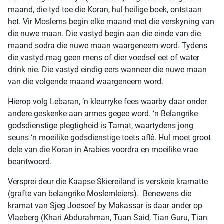
maand, die tyd toe die Koran, hul heilige boek, ontstaan
het. Vir Moslems begin elke maand met die verskyning van
die nuwe maan. Die vastyd begin aan die einde van die
maand sodra die nuwe maan waargeneem word. Tydens
die vastyd mag geen mens of dier voedsel eet of water
drink nie. Die vastyd eindig eers wanneer die nuwe maan
van die volgende maand waargeneem word.
Hierop volg Lebaran, ‘n kleurryke fees waarby daar onder
andere geskenke aan armes gegee word. ‘n Belangrike
godsdienstige plegtigheid is Tamat, waartydens jong
seuns ‘n moeilike godsdienstige toets aflê. Hul moet groot
dele van die Koran in Arabies voordra en moeilike vrae
beantwoord.
Versprei deur die Kaapse Skiereiland is verskeie kramatte
(grafte van belangrike Moslemleiers). Benewens die
kramat van Sjeg Joesoef by Makassar is daar ander op
Vlaeberg (Khari Abdurahman, Tuan Said, Tian Guru, Tian