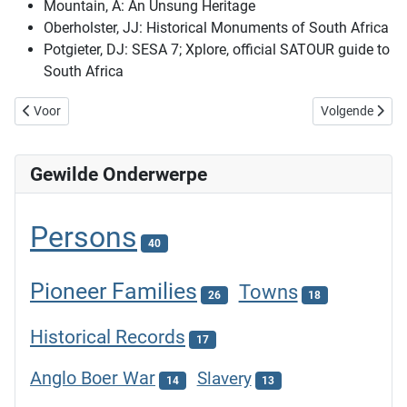
Mountain, A: An Unsung Heritage
Oberholster, JJ: Historical Monuments of South Africa
Potgieter, DJ: SESA 7; Xplore, official SATOUR guide to
South Africa
Vorige artikel: The van Zyls of Avontuur
Volgende artike
Voor
Volgende
Gewilde Onderwerpe
Persons
40
Pioneer Families
Towns
26
18
Historical Records
17
Anglo Boer War
Slavery
14
13