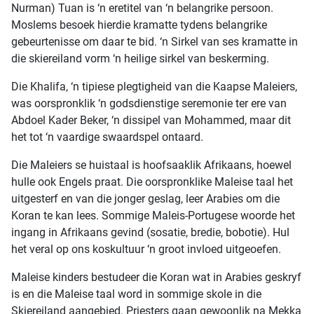
Nurman) Tuan is ‘n eretitel van ‘n belangrike persoon.
Moslems besoek hierdie kramatte tydens belangrike
gebeurtenisse om daar te bid. ‘n Sirkel van ses kramatte in
die skiereiland vorm ‘n heilige sirkel van beskerming.
Die Khalifa, ‘n tipiese plegtigheid van die Kaapse Maleiers,
was oorspronklik ‘n godsdienstige seremonie ter ere van
Abdoel Kader Beker, ‘n dissipel van Mohammed, maar dit
het tot ‘n vaardige swaardspel ontaard.
Die Maleiers se huistaal is hoofsaaklik Afrikaans, hoewel
hulle ook Engels praat. Die oorspronklike Maleise taal het
uitgesterf en van die jonger geslag, leer Arabies om die
Koran te kan lees. Sommige Maleis-Portugese woorde het
ingang in Afrikaans gevind (sosatie, bredie, bobotie). Hul
het veral op ons koskultuur ‘n groot invloed uitgeoefen.
Maleise kinders bestudeer die Koran wat in Arabies geskryf
is en die Maleise taal word in sommige skole in die
Skiereiland aangebied. Priesters gaan gewoonlik na Mekka