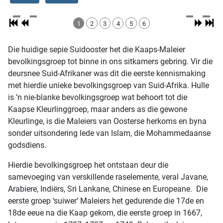
1
2
3
4
5
6
Die huidige sepie Suidooster het die Kaaps-Maleier
bevolkingsgroep tot binne in ons sitkamers gebring. Vir die
deursnee Suid-Afrikaner was dit die eerste kennismaking
met hierdie unieke bevolkingsgroep van Suid-Afrika. Hulle
is ‘n nie-blanke bevolkingsgroep wat behoort tot die
Kaapse Kleurlinggroep, maar anders as die gewone
Kleurlinge, is die Maleiers van Oosterse herkoms en byna
sonder uitsondering lede van Islam, die Mohammedaanse
godsdiens.
Hierdie bevolkingsgroep het ontstaan deur die
samevoeging van verskillende raselemente, veral Javane,
Arabiere, Indiërs, Sri Lankane, Chinese en Europeane. Die
eerste groep ‘suiwer’ Maleiers het gedurende die 17de en
18de eeue na die Kaap gekom, die eerste groep in 1667,