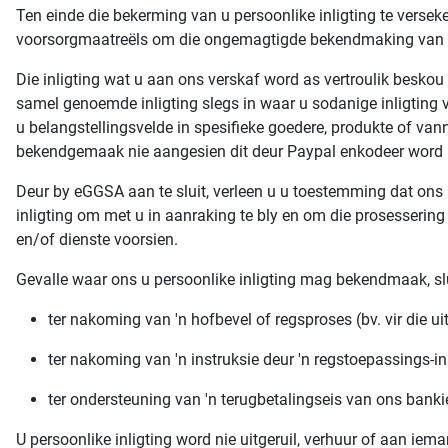
Ten einde die bekerming van u persoonlike inligting te verseke
voorsorgmaatreëls om die ongemagtigde bekendmaking van u 
Die inligting wat u aan ons verskaf word as vertroulik besko
samel genoemde inligting slegs in waar u sodanige inligting 
u belangstellingsvelde in spesifieke goedere, produkte of van
bekendgemaak nie aangesien dit deur Paypal enkodeer word me
Deur by eGGSA aan te sluit, verleen u u toestemming dat ons 
inligting om met u in aanraking te bly en om die prosessering
en/of dienste voorsien.
Gevalle waar ons u persoonlike inligting mag bekendmaak, slu
ter nakoming van 'n hofbevel of regsproses (bv. vir die ui
ter nakoming van 'n instruksie deur 'n regstoepassings-in
ter ondersteuning van 'n terugbetalingseis van ons bankier
U persoonlike inligting word nie uitgeruil, verhuur of aan iem