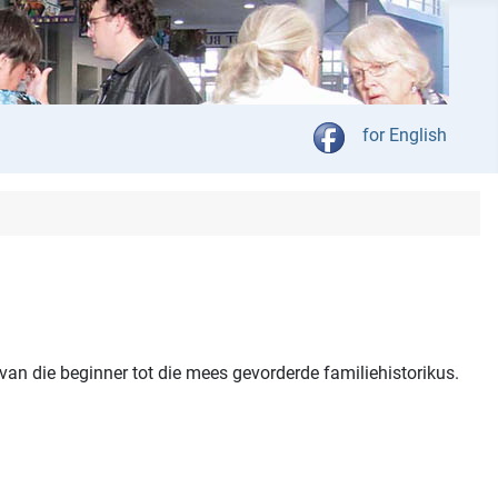
Kies jou taal
for English
l van die beginner tot die mees gevorderde familiehistorikus.