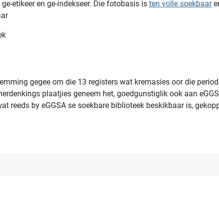
e-etikeer en ge-indekseer. Die fotobasis is
ten volle soekbaar
en
aar
ek
ming gegee om die 13 registers wat kremasies oor die periode va
die herdenkings plaatjies geneem het, goedgunstiglik ook aan eGGS
s wat reeds by eGGSA se soekbare biblioteek beskikbaar is, gekop