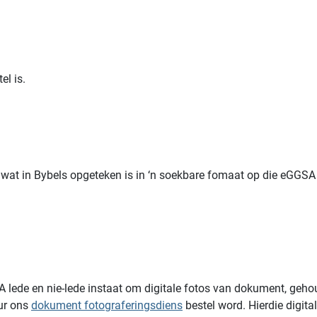
l is.
rs wat in Bybels opgeteken is in ‘n soekbare fomaat op die eGGS
de en nie-lede instaat om digitale fotos van dokument, gehou by
ur ons
dokument fotograferingsdiens
bestel word. Hierdie digita