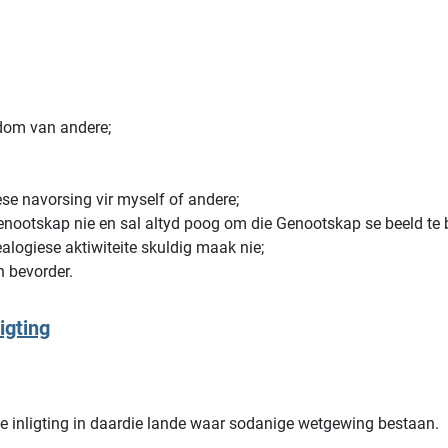
ndom van andere;
ese navorsing vir myself of andere;
Genootskap nie en sal altyd poog om die Genootskap se beeld te 
logiese aktiwiteite skuldig maak nie;
n bevorder.
igting
e inligting in daardie lande waar sodanige wetgewing bestaan.