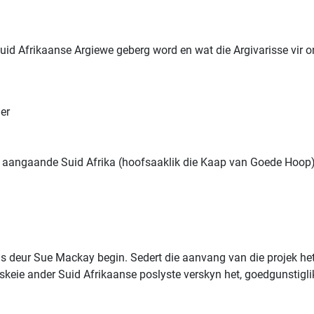
uid Afrikaanse Argiewe geberg word en wat die Argivarisse vir on
er
ds aangaande Suid Afrika (hoofsaaklik die Kaap van Goede Hoop) 
is deur Sue Mackay begin. Sedert die aanvang van die projek het
rskeie ander Suid Afrikaanse poslyste verskyn het, goedgunstigli