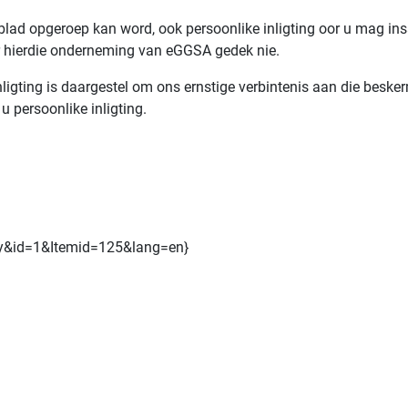
lad opgeroep kan word, ook persoonlike inligting oor u mag i
r hierdie onderneming van eGGSA gedek nie.
igting is daargestel om ons ernstige verbintenis aan die besker
u persoonlike inligting.
y&id=1&Itemid=125&lang=en}