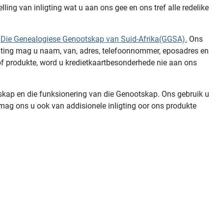
ling van inligting wat u aan ons gee en ons tref alle redelike
n
Die Genealogiese Genootskap van Suid-Afrika(GGSA).
Ons
ligting mag u naam, van, adres, telefoonnommer, eposadres en
e of produkte, word u kredietkaartbesonderhede nie aan ons
tskap en die funksionering van die Genootskap. Ons gebruik u
d mag ons u ook van addisionele inligting oor ons produkte