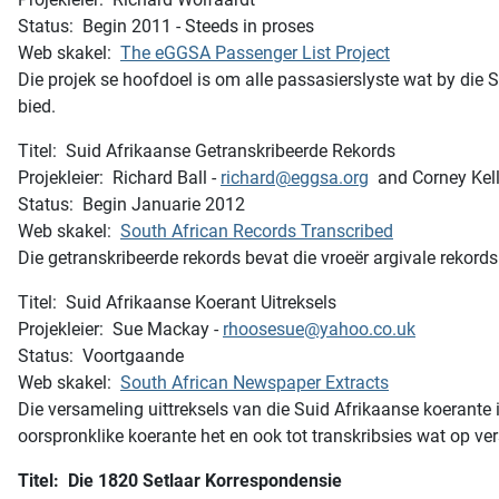
Status: Begin 2011 - Steeds in proses
Web skakel:
The eGGSA Passenger List Project
Die projek se hoofdoel is om alle passasierslyste wat by die S
bied.
Titel: Suid Afrikaanse Getranskribeerde Rekords
Projekleier: Richard Ball -
richard@eggsa.org
and Corney Kell
Status: Begin Januarie 2012
Web skakel:
South African Records Transcribed
Die getranskribeerde rekords bevat die vroeër argivale rekor
Titel: Suid Afrikaanse Koerant Uitreksels
Projekleier: Sue Mackay -
rhoosesue@yahoo.co.uk
Status: Voortgaande
Web skakel:
South African Newspaper Extracts
Die versameling uittreksels van die Suid Afrikaanse koerante 
oorspronklike koerante het en ook tot transkribsies wat op ve
Titel: Die 1820 Setlaar Korrespondensie