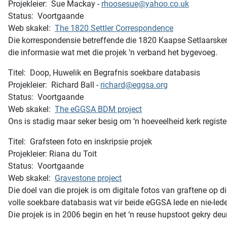
Projekleier: Sue Mackay -
rhoosesue@yahoo.co.uk
Status: Voortgaande
Web skakel:
The 1820 Settler Correspondence
Die korrespondensie betreffende die 1820 Kaapse Setlaarske
die informasie wat met die projek ‘n verband het bygevoeg.
Titel: Doop, Huwelik en Begrafnis soekbare databasis
Projekleier: Richard Ball -
richard@eggsa.org
Status: Voortgaande
Web skakel:
The eGGSA BDM project
Ons is stadig maar seker besig om ‘n hoeveelheid kerk register
Titel: Grafsteen foto en inskripsie projek
Projekleier: Riana du Toit
Status: Voortgaande
Web skakel:
Gravestone project
Die doel van die projek is om digitale fotos van graftene op d
volle soekbare databasis wat vir beide eGGSA lede en nie-lede
Die projek is in 2006 begin en het ‘n reuse hupstoot gekry 