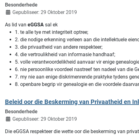
Besonderhede
Gepubliseer: 29 Oktober 2019
As lid van
eGGSA
sal ek
1. te alle tye met integriteit optree;
2. die nodige erkenning verleen aan die intellektuele eie
3. die privaatheid van andere respekteer;
4. die vertroulikheid van informasie handhaaf;
5. volle verantwoordelikheid aanvaar vir enige genealogi
6. nie persoonlike voordeel nastreef ten nadeel van die 
7. my nie aan enige diskrimenrende praktyke tydens genea
8. openbare begrip vir genealogie en die voordele daarva
Beleid oor die Beskerming van Privaatheid en Inl
Besonderhede
Gepubliseer: 29 Oktober 2019
Die eGGSA respekteer die wette oor die beskerming van privat