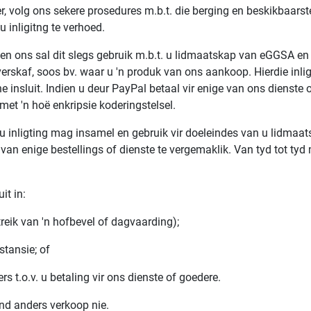
r, volg ons sekere prosedures m.b.t. die berging en beskikbaarstel
inligitng te verhoed.
u en ons sal dit slegs gebruik m.b.t. u lidmaatskap van eGGSA e
verskaf, soos bv. waar u 'n produk van ons aankoop. Hierdie in
ne insluit. Indien u deur PayPal betaal vir enige van ons dienst
t 'n hoë enkripsie koderingstelsel.
u inligting mag insamel en gebruik vir doeleindes van u lidmaa
 van enige bestellings of dienste te vergemaklik. Van tyd tot ty
it in:
treik van 'n hofbevel of dagvaarding);
stansie; of
s t.o.v. u betaling vir ons dienste of goedere.
and anders verkoop nie.