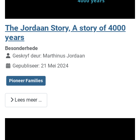
The Jordaan Story, A story of 4000
years
Besonderhede
Geskryf deur:
Marthinus Jordaan
Gepubliseer: 21 Mei 2024
Pioneer Families
Lees meer …