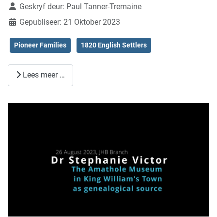
Geskryf deur:
Paul Tanner-Tremaine
Gepubliseer: 21 Oktober 2023
Pioneer Families
1820 English Settlers
Lees meer …