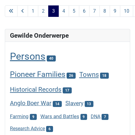
1
2
3
4
5
6
7
8
9
10
Gewilde Onderwerpe
Persons
40
Pioneer Families
Towns
26
18
Historical Records
17
Anglo Boer War
Slavery
14
13
Farming
Wars and Battles
DNA
9
9
7
Research Advice
6