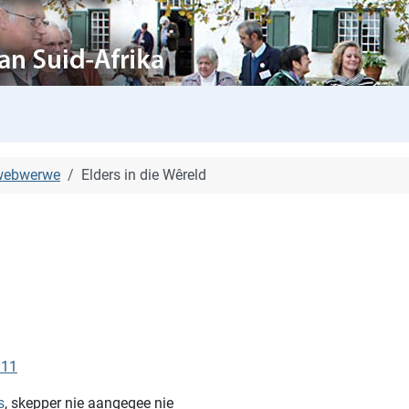
 webwerwe
Elders in die Wêreld
911
s
, skepper nie aangegee nie