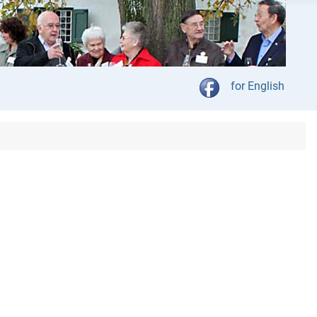
Kies jou taal
for English