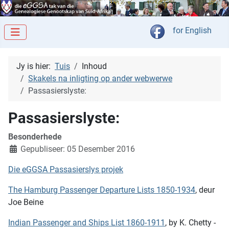
Kies jou taal
for English
Jy is hier:
Tuis
Inhoud
Skakels na inligting op ander webwerwe
Passasierslyste:
Passasierslyste:
Besonderhede
Gepubliseer: 05 Desember 2016
Die eGGSA Passasierslys projek
The Hamburg Passenger Departure Lists 1850-1934
, deur
Joe Beine
Indian Passenger and Ships List 1860-1911
, by K. Chetty -