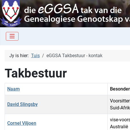
Jy is hier:
Tuis
eGGSA Takbestuur - kontak
Takbestuur
Naam
Besonde
Voorsitter
David Slingsby
Suid-Afri
vise-voors
Cornel Viljoen
Australië