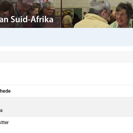
rhede
ka
itter