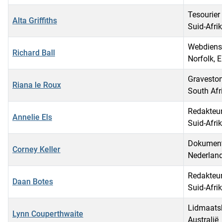
Tesourier
Alta Griffiths
Suid-Afri
Webdiens
Richard Ball
Norfolk, 
Graveston
Riana le Roux
South Afr
Redakteur
Annelie Els
Suid-Afri
Dokumentf
Corney Keller
Nederlan
Redakteur
Daan Botes
Suid-Afri
Lidmaats
Lynn Couperthwaite
Australië