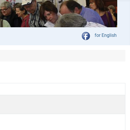
Kies jou taal
for English