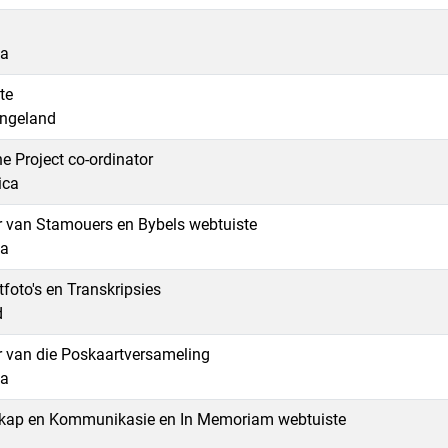
ka
te
Engeland
e Project co-ordinator
ica
 van Stamouers en Bybels webtuiste
ka
oto's en Transkripsies
d
 van die Poskaartversameling
ka
kap en Kommunikasie en In Memoriam webtuiste