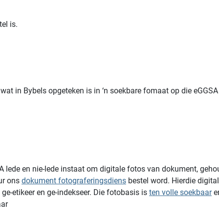
l is.
rs wat in Bybels opgeteken is in ‘n soekbare fomaat op die eGGS
de en nie-lede instaat om digitale fotos van dokument, gehou by
ur ons
dokument fotograferingsdiens
bestel word. Hierdie digita
e-etikeer en ge-indekseer. Die fotobasis is
ten volle soekbaar
en
aar