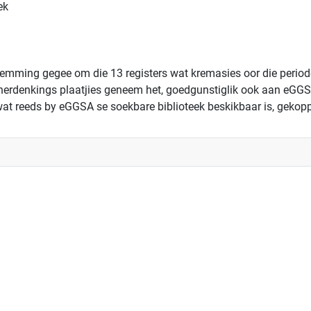
ek
ming gegee om die 13 registers wat kremasies oor die periode va
die herdenkings plaatjies geneem het, goedgunstiglik ook aan eGGS
s wat reeds by eGGSA se soekbare biblioteek beskikbaar is, gekop