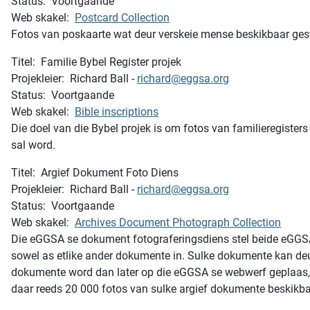
Status: Voortgaande
Web skakel:
Postcard Collection
Fotos van poskaarte wat deur verskeie mense beskikbaar geste
Titel: Familie Bybel Register projek
Projekleier: Richard Ball -
richard@eggsa.org
Status: Voortgaande
Web skakel:
Bible inscriptions
Die doel van die Bybel projek is om fotos van familieregiste
sal word.
Titel: Argief Dokument Foto Diens
Projekleier: Richard Ball -
richard@eggsa.org
Status: Voortgaande
Web skakel:
Archives Document Photograph Collection
Die eGGSA se dokument fotograferingsdiens stel beide eGGSA le
sowel as etlike ander dokumente in. Sulke dokumente kan de
dokumente word dan later op die eGGSA se webwerf geplaas, g
daar reeds 20 000 fotos van sulke argief dokumente beskikb