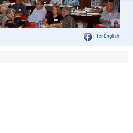
Kies jou taal
for English