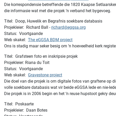
Die korrespondensie betreffende die 1820 Kaapse Setlaarske
die informasie wat met die projek ‘n verband het bygevoeg.
Titel: Doop, Huwelik en Begrafnis soekbare databasis
Projekleier: Richard Ball -
richard@eggsa.org
Status: Voortgaande
Web skakel:
The eGGSA BDM project
Ons is stadig maar seker besig om ‘n hoeveelheid kerk register
Titel: Grafsteen foto en inskripsie projek
Projekleier: Riana du Toit
Status: Voortgaande
Web skakel:
Gravestone project
Die doel van die projek is om digitale fotos van graftene op d
volle soekbare databasis wat vir beide eGGSA lede en nie-lede
Die projek is in 2006 begin en het ‘n reuse hupstoot gekry 
Titel: Poskaarte
Projekleier: Daan Botes