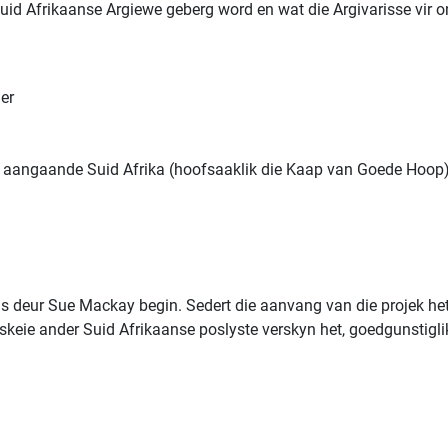
uid Afrikaanse Argiewe geberg word en wat die Argivarisse vir on
er
ds aangaande Suid Afrika (hoofsaaklik die Kaap van Goede Hoop) 
is deur Sue Mackay begin. Sedert die aanvang van die projek het
rskeie ander Suid Afrikaanse poslyste verskyn het, goedgunstigli