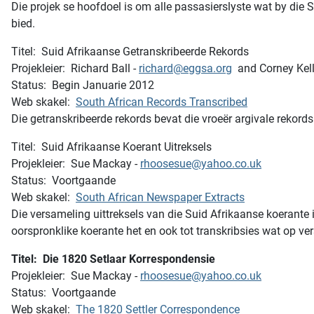
Die projek se hoofdoel is om alle passasierslyste wat by die S
bied.
Titel: Suid Afrikaanse Getranskribeerde Rekords
Projekleier: Richard Ball -
richard@eggsa.org
and Corney Kell
Status: Begin Januarie 2012
Web skakel:
South African Records Transcribed
Die getranskribeerde rekords bevat die vroeër argivale rekor
Titel: Suid Afrikaanse Koerant Uitreksels
Projekleier: Sue Mackay -
rhoosesue@yahoo.co.uk
Status: Voortgaande
Web skakel:
South African Newspaper Extracts
Die versameling uittreksels van die Suid Afrikaanse koerante 
oorspronklike koerante het en ook tot transkribsies wat op ve
Titel: Die 1820 Setlaar Korrespondensie
Projekleier: Sue Mackay -
rhoosesue@yahoo.co.uk
Status: Voortgaande
Web skakel:
The 1820 Settler Correspondence