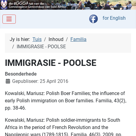
Kies jou taal
for English
Jy is hier:
Tuis
Inhoud
Familia
IMMIGRASIE - POOLSE
IMMIGRASIE - POOLSE
Besonderhede
Gepubliseer: 25 April 2016
Kowalski, Mariusz: Polish Boer Families; the influence of
early Polish immigration on Boer families. Familia, 43(2),
pp. 38-46.
Kowalski, Mariusz: Polish soldier-immigrants to South
Africa in the period of French Revolution and the
Napoleonic wars (1789-1815). Familia, 46(3), 2009, pp.