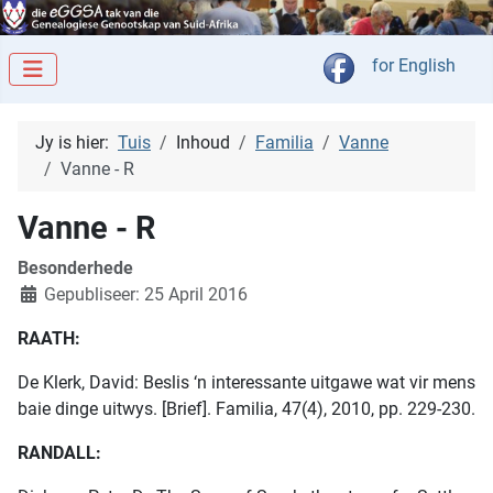
Kies jou taal
for English
Jy is hier:
Tuis
Inhoud
Familia
Vanne
Vanne - R
Vanne - R
Besonderhede
Gepubliseer: 25 April 2016
RAATH:
De Klerk, David: Beslis ‘n interessante uitgawe wat vir mens
baie dinge uitwys. [Brief]. Familia, 47(4), 2010, pp. 229-230.
RANDALL: