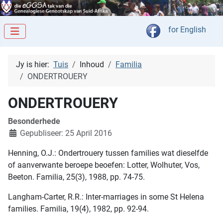
Kies jou taal
for English
Jy is hier:
Tuis
Inhoud
Familia
ONDERTROUERY
ONDERTROUERY
Besonderhede
Gepubliseer: 25 April 2016
Henning, O.J.: Ondertrouery tussen families wat dieselfde
of aanverwante beroepe beoefen: Lotter, Wolhuter, Vos,
Beeton. Familia, 25(3), 1988, pp. 74-75.
Langham-Carter, R.R.: Inter-marriages in some St Helena
families. Familia, 19(4), 1982, pp. 92-94.