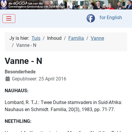
Kies jou taal
for English
Jy is hier:
Tuis
Inhoud
Familia
Vanne
Vanne - N
Vanne - N
Besonderhede
Gepubliseer: 25 April 2016
NAUHAUS:
Lombard, R. T.J.: Twee Duitse stamvaders in Suid-Afrika:
Nauhaus en Schmidt. Familia, 20(3), 1983, pp. 71-77.
NEETHLING: