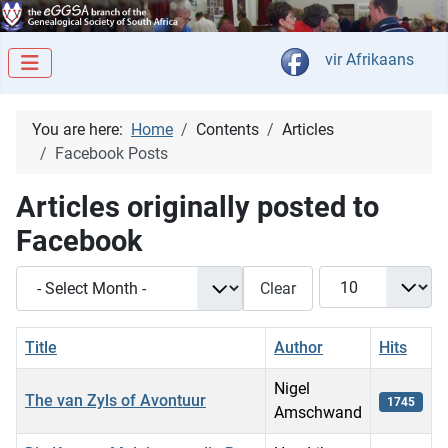
Select your langua
vir Afrikaans
You are here:
Home
Contents
Articles
Facebook Posts
Articles originally posted to
Facebook
- Select Month -
Display #
Clear
Title
Author
Hits
Nigel
The van Zyls of Avontuur
1745
Amschwand