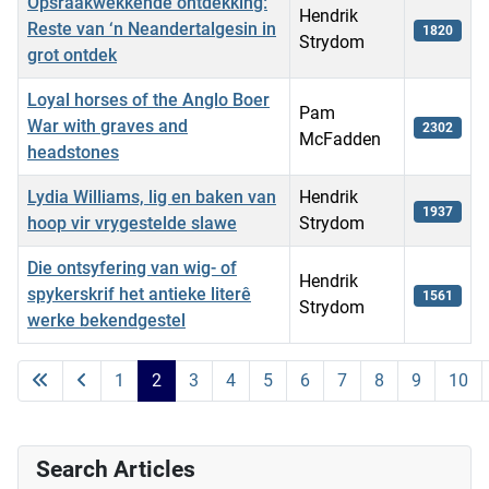
Opsraakwekkende ontdekking:
Hendrik
Reste van ‘n Neandertalgesin in
1820
Strydom
grot ontdek
Loyal horses of the Anglo Boer
Pam
War with graves and
2302
McFadden
headstones
Lydia Williams, lig en baken van
Hendrik
1937
hoop vir vrygestelde slawe
Strydom
Die ontsyfering van wig- of
Hendrik
spykerskrif het antieke literê
1561
Strydom
werke bekendgestel
Articles
1
2
3
4
5
6
7
8
9
10
Search Articles