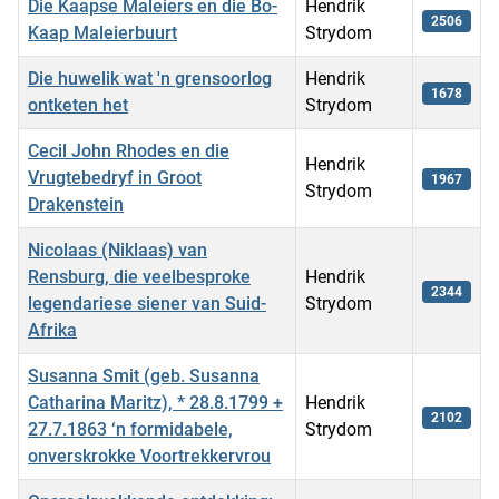
Die Kaapse Maleiers en die Bo-
Hendrik
2506
Kaap Maleierbuurt
Strydom
Die huwelik wat 'n grensoorlog
Hendrik
1678
ontketen het
Strydom
Cecil John Rhodes en die
Hendrik
Vrugtebedryf in Groot
1967
Strydom
Drakenstein
Nicolaas (Niklaas) van
Rensburg, die veelbesproke
Hendrik
2344
legendariese siener van Suid-
Strydom
Afrika
Susanna Smit (geb. Susanna
Catharina Maritz), * 28.8.1799 +
Hendrik
2102
27.7.1863 ‘n formidabele,
Strydom
onverskrokke Voortrekkervrou