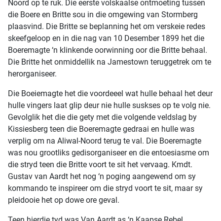
Noord op te ruk. Die eerste volskaalse ontmoeting tussen
die Boere en Britte sou in die omgewing van Stormberg
plaasvind. Die Britte se beplanning het om verskeie redes
skeefgeloop en in die nag van 10 Desember 1899 het die
Boeremagte ‘n klinkende oorwinning oor die Britte behaal.
Die Britte het onmiddellik na Jamestown teruggetrek om te
herorganiseer.
Die Boeiemagte het die voordeeel wat hulle behaal het deur
hulle vingers laat glip deur nie hulle suskses op te volg nie.
Gevolglik het die die gety met die volgende veldslag by
Kissiesberg teen die Boeremagte gedraai en hulle was
verplig om na Aliwal-Noord terug te val. Die Boeremagte
was nou grootliks gedisorganiseer en die entoesiasme om
die stryd teen die Britte voort te sit het vervaag. Kmdt.
Gustav van Aardt het nog ‘n poging aangewend om sy
kommando te inspireer om die stryd voort te sit, maar sy
pleidooie het op dowe ore geval.
Teen hierdie tyd was Van Aardt as ‘n Kaapse Rebel