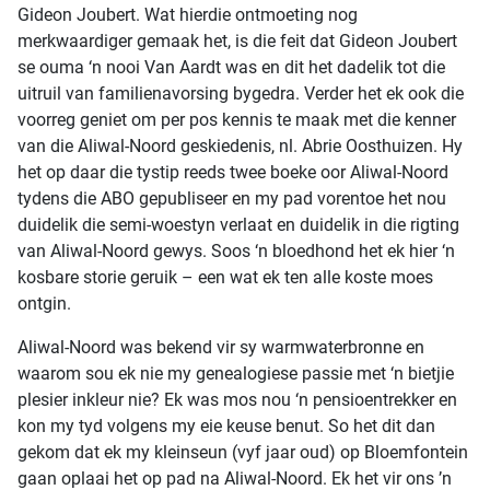
Gideon Joubert. Wat hierdie ontmoeting nog
merkwaardiger gemaak het, is die feit dat Gideon Joubert
se ouma ‘n nooi Van Aardt was en dit het dadelik tot die
uitruil van familienavorsing bygedra. Verder het ek ook die
voorreg geniet om per pos kennis te maak met die kenner
van die Aliwal-Noord geskiedenis, nl. Abrie Oosthuizen. Hy
het op daar die tystip reeds twee boeke oor Aliwal-Noord
tydens die ABO gepubliseer en my pad vorentoe het nou
duidelik die semi-woestyn verlaat en duidelik in die rigting
van Aliwal-Noord gewys. Soos ‘n bloedhond het ek hier ‘n
kosbare storie geruik – een wat ek ten alle koste moes
ontgin.
Aliwal-Noord was bekend vir sy warmwaterbronne en
waarom sou ek nie my genealogiese passie met ‘n bietjie
plesier inkleur nie? Ek was mos nou ‘n pensioentrekker en
kon my tyd volgens my eie keuse benut. So het dit dan
gekom dat ek my kleinseun (vyf jaar oud) op Bloemfontein
gaan oplaai het op pad na Aliwal-Noord. Ek het vir ons ’n