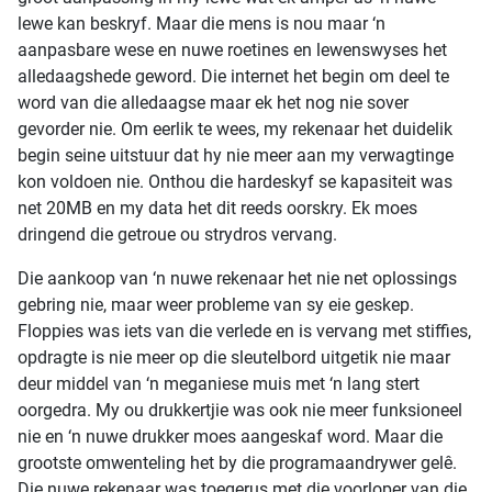
lewe kan beskryf. Maar die mens is nou maar ‘n
aanpasbare wese en nuwe roetines en lewenswyses het
alledaagshede geword. Die internet het begin om deel te
word van die alledaagse maar ek het nog nie sover
gevorder nie. Om eerlik te wees, my rekenaar het duidelik
begin seine uitstuur dat hy nie meer aan my verwagtinge
kon voldoen nie. Onthou die hardeskyf se kapasiteit was
net 20MB en my data het dit reeds oorskry. Ek moes
dringend die getroue ou strydros vervang.
Die aankoop van ‘n nuwe rekenaar het nie net oplossings
gebring nie, maar weer probleme van sy eie geskep.
Floppies was iets van die verlede en is vervang met stiffies,
opdragte is nie meer op die sleutelbord uitgetik nie maar
deur middel van ‘n meganiese muis met ‘n lang stert
oorgedra. My ou drukkertjie was ook nie meer funksioneel
nie en ‘n nuwe drukker moes aangeskaf word. Maar die
grootste omwenteling het by die programaandrywer gelê.
Die nuwe rekenaar was toegerus met die voorloper van die