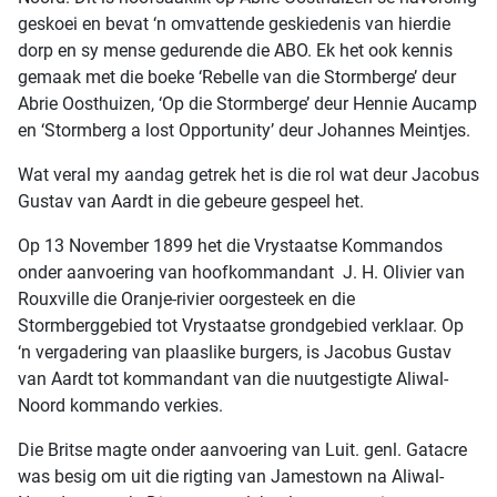
geskoei en bevat ‘n omvattende geskiedenis van hierdie
dorp en sy mense gedurende die ABO. Ek het ook kennis
gemaak met die boeke ‘Rebelle van die Stormberge’ deur
Abrie Oosthuizen, ‘Op die Stormberge’ deur Hennie Aucamp
en ‘Stormberg a lost Opportunity’ deur Johannes Meintjes.
Wat veral my aandag getrek het is die rol wat deur Jacobus
Gustav van Aardt in die gebeure gespeel het.
Op 13 November 1899 het die Vrystaatse Kommandos
onder aanvoering van hoofkommandant J. H. Olivier van
Rouxville die Oranje-rivier oorgesteek en die
Stormberggebied tot Vrystaatse grondgebied verklaar. Op
‘n vergadering van plaaslike burgers, is Jacobus Gustav
van Aardt tot kommandant van die nuutgestigte Aliwal-
Noord kommando verkies.
Die Britse magte onder aanvoering van Luit. genl. Gatacre
was besig om uit die rigting van Jamestown na Aliwal-