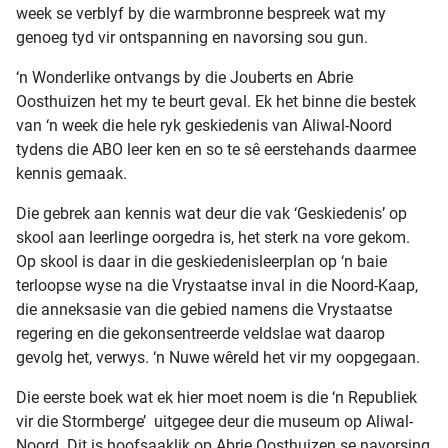
week se verblyf by die warmbronne bespreek wat my
genoeg tyd vir ontspanning en navorsing sou gun.
‘n Wonderlike ontvangs by die Jouberts en Abrie
Oosthuizen het my te beurt geval. Ek het binne die bestek
van ‘n week die hele ryk geskiedenis van Aliwal-Noord
tydens die ABO leer ken en so te sê eerstehands daarmee
kennis gemaak.
Die gebrek aan kennis wat deur die vak ‘Geskiedenis’ op
skool aan leerlinge oorgedra is, het sterk na vore gekom.
Op skool is daar in die geskiedenisleerplan op ‘n baie
terloopse wyse na die Vrystaatse inval in die Noord-Kaap,
die anneksasie van die gebied namens die Vrystaatse
regering en die gekonsentreerde veldslae wat daarop
gevolg het, verwys. ‘n Nuwe wêreld het vir my oopgegaan.
Die eerste boek wat ek hier moet noem is die ‘n Republiek
vir die Stormberge’ uitgegee deur die museum op Aliwal-
Noord. Dit is hoofsaaklik op Abrie Oosthuizen se navorsing