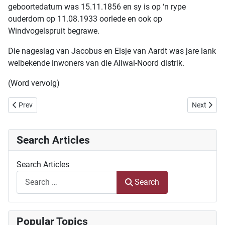
geboortedatum was 15.11.1856 en sy is op ‘n rype
ouderdom op 11.08.1933 oorlede en ook op
Windvogelspruit begrawe.
Die nageslag van Jacobus en Elsje van Aardt was jare lank
welbekende inwoners van die Aliwal-Noord distrik.
(Word vervolg)
Previous article: My Genealogiese Kronkelpad - deel 16
Next artic
Prev
Next
Search Articles
Search Articles
Search
Popular Topics