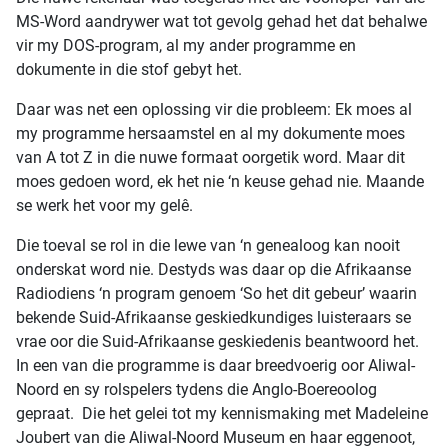
MS-Word aandrywer wat tot gevolg gehad het dat behalwe
vir my DOS-program, al my ander programme en
dokumente in die stof gebyt het.
Daar was net een oplossing vir die probleem: Ek moes al
my programme hersaamstel en al my dokumente moes
van A tot Z in die nuwe formaat oorgetik word. Maar dit
moes gedoen word, ek het nie ‘n keuse gehad nie. Maande
se werk het voor my gelê.
Die toeval se rol in die lewe van ‘n genealoog kan nooit
onderskat word nie. Destyds was daar op die Afrikaanse
Radiodiens ‘n program genoem ‘So het dit gebeur’ waarin
bekende Suid-Afrikaanse geskiedkundiges luisteraars se
vrae oor die Suid-Afrikaanse geskiedenis beantwoord het.
In een van die programme is daar breedvoerig oor Aliwal-
Noord en sy rolspelers tydens die Anglo-Boereoolog
gepraat. Die het gelei tot my kennismaking met Madeleine
Joubert van die Aliwal-Noord Museum en haar eggenoot,