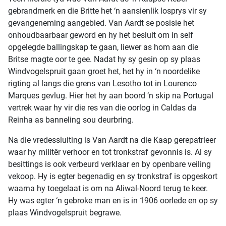
gebrandmerk en die Britte het ‘n aansienlik losprys vir sy
gevangeneming aangebied. Van Aardt se posisie het
onhoudbaarbaar geword en hy het besluit om in self
opgelegde ballingskap te gaan, liewer as hom aan die
Britse magte oor te gee. Nadat hy sy gesin op sy plaas
Windvogelspruit gaan groet het, het hy in ‘n noordelike
rigting al langs die grens van Lesotho tot in Lourenco
Marques gevlug. Hier het hy aan boord ‘n skip na Portugal
vertrek waar hy vir die res van die oorlog in Caldas da
Reinha as banneling sou deurbring.
Na die vredessluiting is Van Aardt na die Kaap gerepatrieer
waar hy militêr verhoor en tot tronkstraf gevonnis is. Al sy
besittings is ook verbeurd verklaar en by openbare veiling
vekoop. Hy is egter begenadig en sy tronkstraf is opgeskort
waarna hy toegelaat is om na Aliwal-Noord terug te keer.
Hy was egter ‘n gebroke man en is in 1906 oorlede en op sy
plaas Windvogelspruit begrawe.