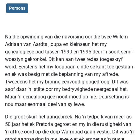
Persons
Na die opwinding van die navorsing oor die twee Willem
Adriaan van Aardts , oupa en kleinseun het my
genealogiese pad tussen 1990 en 1995 deur ‘n soort semi-
woestyn gekronkel. Dit kan aan twee redes toegeskryf
word. Eerstens het my loopbaan einde se kant toe gestaan
en ek was besig met die beplanning van my aftrede.
Tweedens het my bronne eenvoudig opgedroog. Dit was
asof daar ‘n stilte oor my bedrywighede neergedaal het.
Maar ‘n genealoog gee nooit moed op nie. Deursetting is
nou maar eenmaal deel van sy lewe.
Die groot skuif het aangebreek. Na ‘n tydperk van meer as
50 jaar het ek Pretoria gegroet en my in die rustigheid van
‘n aftree-oord op die dorp Warmbad gaan vestig. Dit was ‘n
groot aanpassing in my lewe wat ek amper as ‘n nuwe