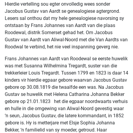
Hierdie vertelling sou egter onvolledig wees sonder
Jacobus Gustav van Aardt se genealogiese agtergrond.
Lesers sal onthou dat my hele genealogiese navorsing sy
ontstaan by Frans Johannes van Aardt van die plaas
Roodewal, distrik Somerset gehad het. Om Jacobus
Gustav van Aardt van Aliwal-Noord met die Van Aardts van
Roodwal te verbind, het nie veel inspanning geverg nie.
Frans Johannes van Aardt van Roodewal se eerste huwelik
was met Susanna Wilhelmina Tregardt, suster van die
trekkerleier Louis Tregardt. Tussen 1799 en 1823 is daar 14
kinders vir hierdie egpaar gebore waarvan Jacobus Gustav
gebore op 30.08.1819 die twaalfde een was. Na Jacobus
Gustav se huwelik met Helena Catharina Johanna Bekker
gebore op 21.01.1823 het die egpaar noordwaarts verhuis
en hulle in die omgewing van Aliwal-Noord gevestig waar
‘n seun, Jacobus Gustav, die latere kommandant, in 1852
gebore is. Hy is metterjare met Elsje Sophia Johanna
Bekker, ‘n familielid van sy moeder, getroud. Haar